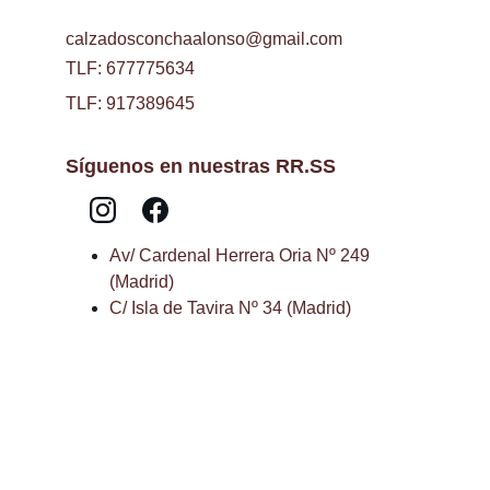
calzadosconchaalonso@gmail.com
TLF: 677775634
TLF: 917389645
Síguenos en nuestras RR.SS
Av/ Cardenal Herrera Oria Nº 249 
(Madrid)
C/ Isla de Tavira Nº 34 (Madrid)
Aviso Legal
Políticas de envíos y devoluciones