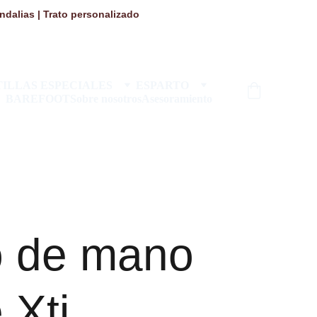
dalias | Trato personalizado 
ILLAS ESPECIALES
ESPARTO
BAREFOOT
Sobre nosotros
Asesoramiento
o de mano
 Xti