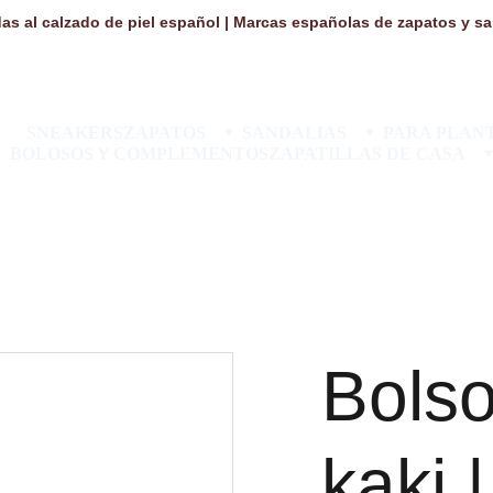
as al calzado de piel español | Marcas españolas de zapatos y san
SNEAKERS
ZAPATOS
SANDALIAS
PARA PLANT
BOLOSOS Y COMPLEMENTOS
ZAPATILLAS DE CASA
Bolso
kaki 