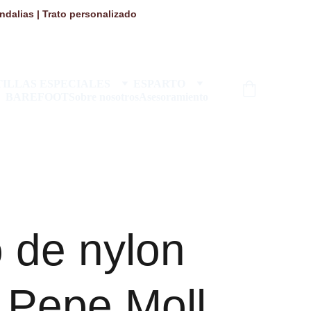
dalias | Trato personalizado 
ILLAS ESPECIALES
ESPARTO
BAREFOOT
Sobre nosotros
Asesoramiento
 de nylon
| Pepe Moll