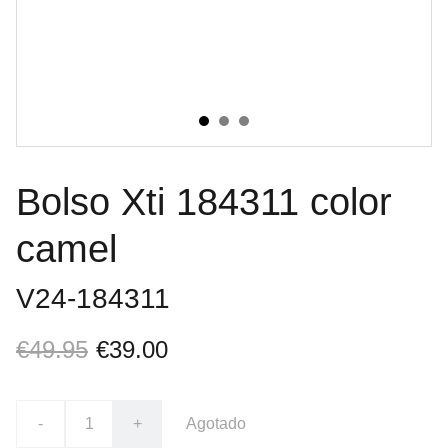
Bolso Xti 184311 color
camel
V24-184311
€49.95
€39.00
-
+
Agotado