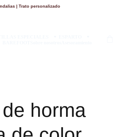
dalias | Trato personalizado 
ILLAS ESPECIALES
ESPARTO
BAREFOOT
Sobre nosotros
Asesoramiento
n de horma
 de color