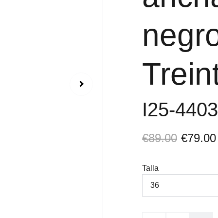
negr
Trein
I25-440
€89.00
€79.00
Talla