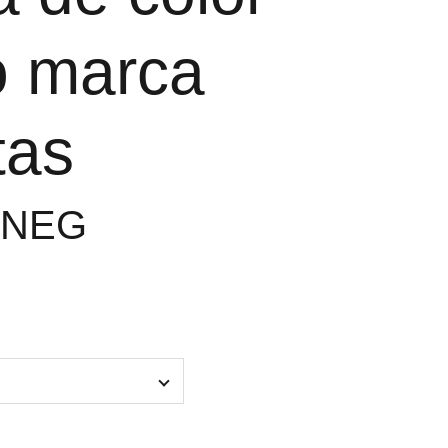
o marca
tas
3NEG