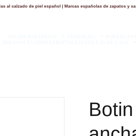
as al calzado de piel español | Marcas españolas de zapatos y san
SNEAKERS
ZAPATOS
SANDALIAS
PARA PLANT
BOLOSOS Y COMPLEMENTOS
ZAPATILLAS DE CASA
Boti
ancha