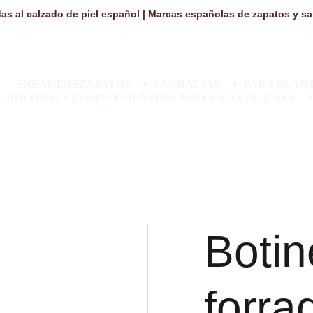
as al calzado de piel español | Marcas españolas de zapatos y san
SNEAKERS
ZAPATOS
SANDALIAS
PARA PLANT
BOLOSOS Y COMPLEMENTOS
ZAPATILLAS DE CASA
Botin
forra