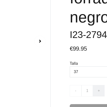
negro
I23-279
€99.95
Talla
-
+