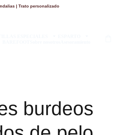
dalias | Trato personalizado 
ILLAS ESPECIALES
ESPARTO
BAREFOOT
Sobre nosotros
Asesoramiento
es burdeos
dos de pelo