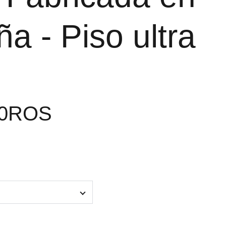
a - Piso ultra
o
70ROS