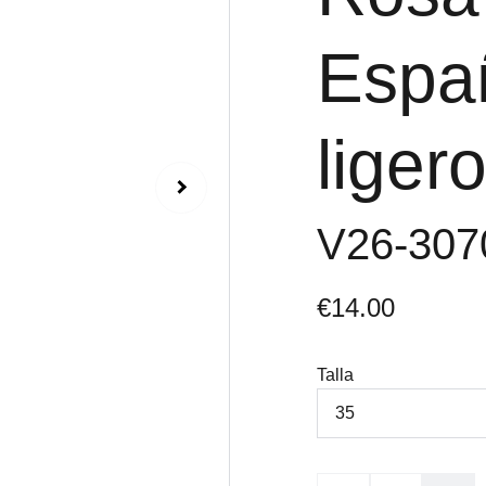
Españ
liger
V26-30
€14.00
Talla