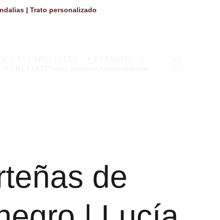
dalias | Trato personalizado 
ILLAS ESPECIALES
ESPARTO
BAREFOOT
Sobre nosotros
Asesoramiento
rteñas de
negro | Lucía