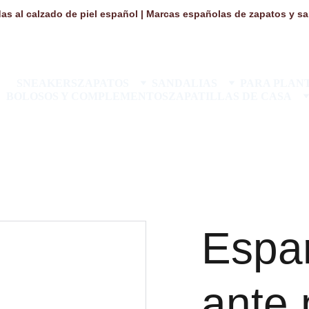
as al calzado de piel español | Marcas españolas de zapatos y san
SNEAKERS
ZAPATOS
SANDALIAS
PARA PLANT
BOLOSOS Y COMPLEMENTOS
ZAPATILLAS DE CASA
Espa
ante 