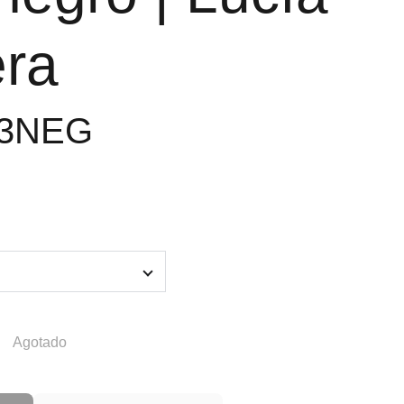
era
13NEG
Agotado