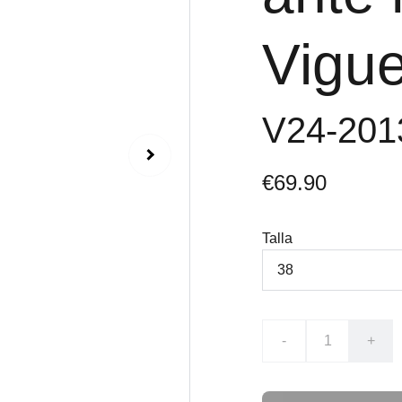
Vigu
V24-20
€69.90
Talla
-
+