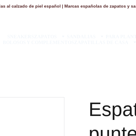
as al calzado de piel español | Marcas españolas de zapatos y san
SNEAKERS
ZAPATOS
SANDALIAS
PARA PLANT
BOLOSOS Y COMPLEMENTOS
ZAPATILLAS DE CASA
Espat
punte