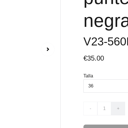
negr
V23-56
€35.00
Talla
-
+