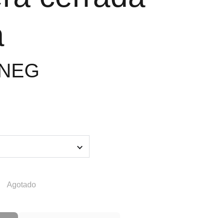
a
0NEG
Agotado