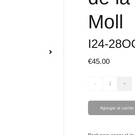
Moll
I24-28
€45.00
-
+
Agregar al carrito