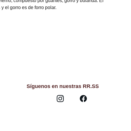
vierno, compuesto por guantes, gorro y bufanda. El
 y el gorro es de forro polar.
Síguenos en nuestras RR.SS