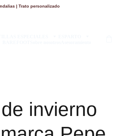
dalias | Trato personalizado 
ILLAS ESPECIALES
ESPARTO
BAREFOOT
Sobre nosotros
Asesoramiento
de invierno
a marca Pepe