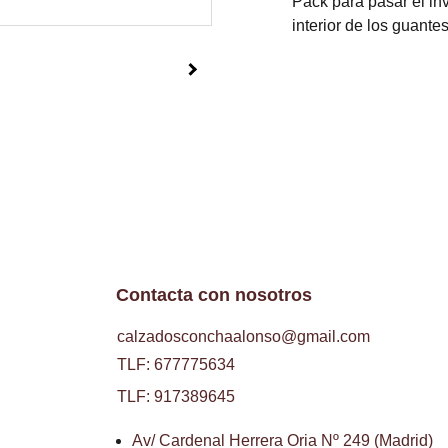
Pack para pasar el in
interior de los guantes
Contacta con nosotros
calzadosconchaalonso@gmail.com
TLF: 677775634
TLF: 917389645
Av/ Cardenal Herrera Oria Nº 249 (Madrid)