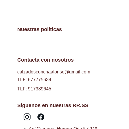
Nuestras políticas
Contacta con nosotros
calzadosconchaalonso@gmail.com
TLF: 677775634
TLF: 917389645
Síguenos en nuestras RR.SS
Av/ Cardenal Herrera Oria Nº 249 