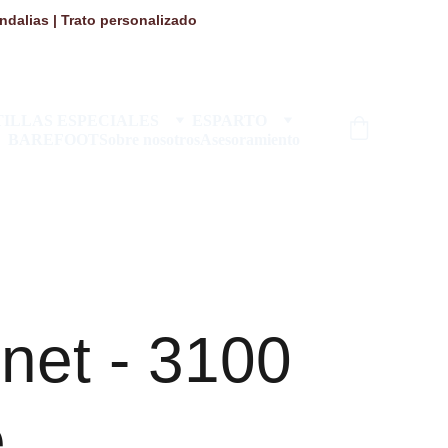
dalias | Trato personalizado 
ILLAS ESPECIALES
ESPARTO
BAREFOOT
Sobre nosotros
Asesoramiento
net - 3100
e