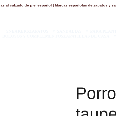
as al calzado de piel español | Marcas españolas de zapatos y san
SNEAKERS
ZAPATOS
SANDALIAS
PARA PLANT
BOLOSOS Y COMPLEMENTOS
ZAPATILLAS DE CASA
Porro
taup