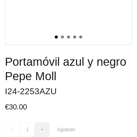
Portamóvil azul y negro
Pepe Moll
I24-2253AZU
€30.00
-
+
Agotado