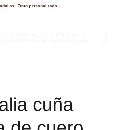
dalias | Trato personalizado 
ILLAS ESPECIALES
ESPARTO
BAREFOOT
Sobre nosotros
Asesoramiento
alia cuña
a de cuero