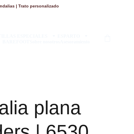
dalias | Trato personalizado 
ILLAS ESPECIALES
ESPARTO
BAREFOOT
Sobre nosotros
Asesoramiento
lia plana
ers | 6530