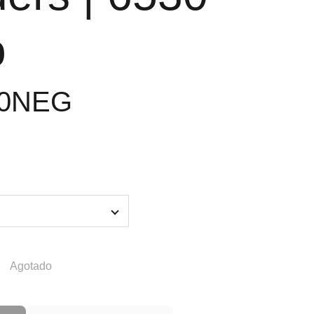
o
30NEG
Agotado