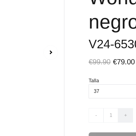
negr
V24-65
€99.90
€79.00
Talla
-
+