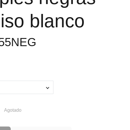
iso blanco
655NEG
Agotado