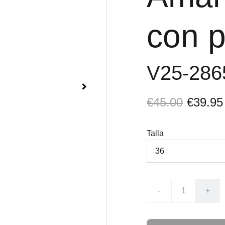
con p
V25-28
€45.00
€39.95
Talla
-
+