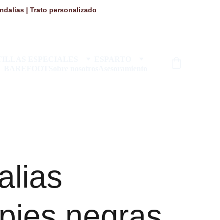
dalias | Trato personalizado 
ILLAS ESPECIALES
ESPARTO
BAREFOOT
Sobre nosotros
Asesoramiento
alias
pies negras