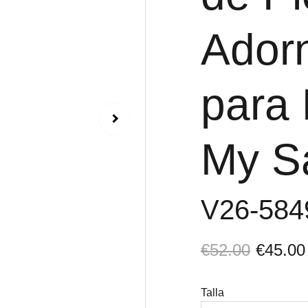
Ador
para 
My S
V26-58
€52.00
€45.00
Talla