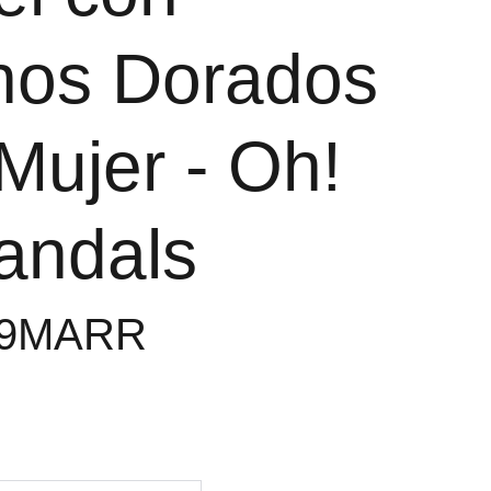
nos Dorados
Mujer - Oh!
andals
49MARR