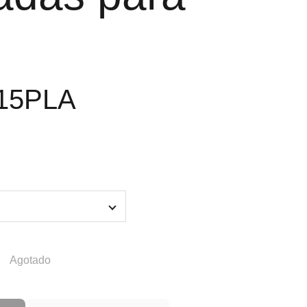
15PLA
Agotado