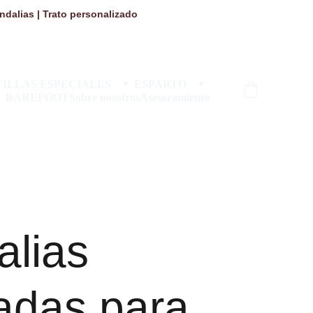
dalias | Trato personalizado 
ILLAS ESPECIALES
ESPARTO
BAREFOOT
Sobre nosotros
Asesoramiento
alias
adas para