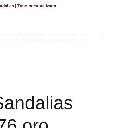
dalias | Trato personalizado 
ILLAS ESPECIALES
ESPARTO
BAREFOOT
Sobre nosotros
Asesoramiento
 Sandalias
76 oro