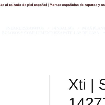
as al calzado de piel español | Marcas españolas de zapatos y san
SNEAKERS
ZAPATOS
SANDALIAS
PARA PLANT
BOLOSOS Y COMPLEMENTOS
ZAPATILLAS DE CASA
Xti |
1427