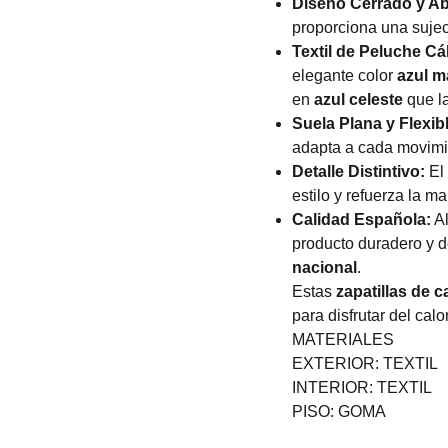
Diseño Cerrado y Ab
proporciona una suje
Textil de Peluche Cá
elegante color
azul m
en
azul celeste
que la
Suela Plana y Flexib
adapta a cada movimi
Detalle Distintivo:
El
estilo y refuerza la ma
Calidad Española:
Al
producto duradero y d
nacional
.
Estas
zapatillas de 
para disfrutar del calo
MATERIALES
EXTERIOR: TEXTIL
INTERIOR: TEXTIL
PISO: GOMA