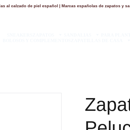
as al calzado de piel español | Marcas españolas de zapatos y san
SNEAKERS
ZAPATOS
SANDALIAS
PARA PLANT
BOLOSOS Y COMPLEMENTOS
ZAPATILLAS DE CASA
Zapat
Peluc