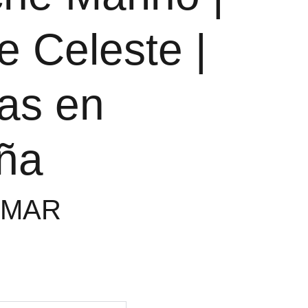
e Celeste |
as en
ña
5MAR