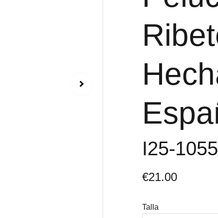
Ribet
Hech
Espa
I25-105
€21.00
Talla