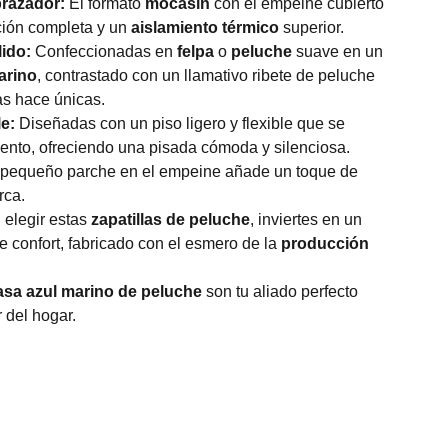
razador:
El formato
mocasín
con el empeine cubierto
ción completa y un
aislamiento térmico
superior.
lido:
Confeccionadas en
felpa
o
peluche
suave en un
arino
, contrastado con un llamativo ribete de peluche
s hace únicas.
le:
Diseñadas con un piso ligero y flexible que se
ento, ofreciendo una pisada cómoda y silenciosa.
 pequeño parche en el empeine añade un toque de
rca.
 elegir estas
zapatillas de peluche
, inviertes en un
e confort, fabricado con el esmero de la
producción
casa azul marino de peluche
son tu aliado perfecto
r del hogar.