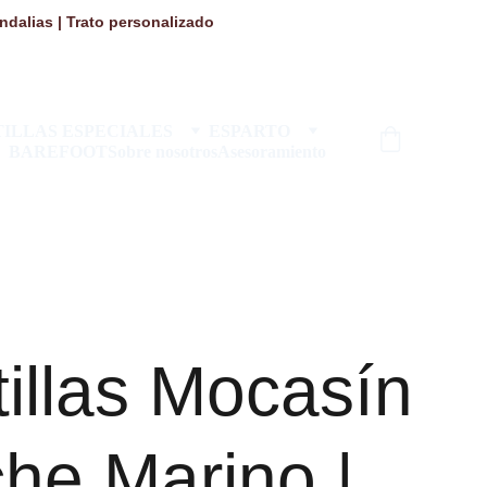
dalias | Trato personalizado 
ILLAS ESPECIALES
ESPARTO
BAREFOOT
Sobre nosotros
Asesoramiento
illas Mocasín
he Marino |