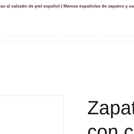
as al calzado de piel español | Marcas españolas de zapatos y san
SNEAKERS
ZAPATOS
SANDALIAS
PARA PLANT
BOLOSOS Y COMPLEMENTOS
ZAPATILLAS DE CASA
Zapat
con c