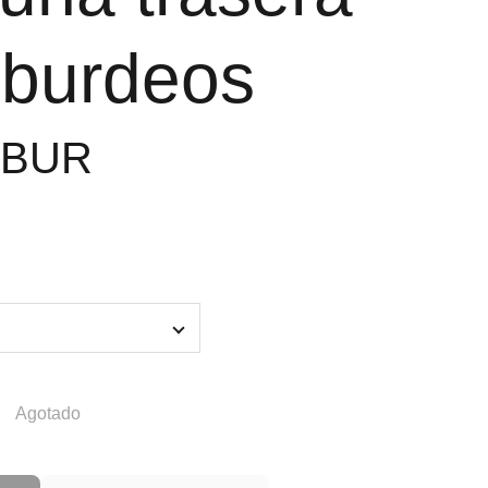
 burdeos
3BUR
Agotado