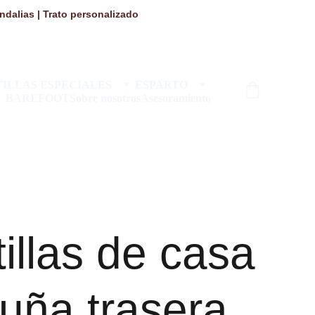
dalias | Trato personalizado 
ILLAS ESPECIALES
ESPARTO
BAREFOOT
Sobre nosotros
Asesoramiento
illas de casa
uña trasera