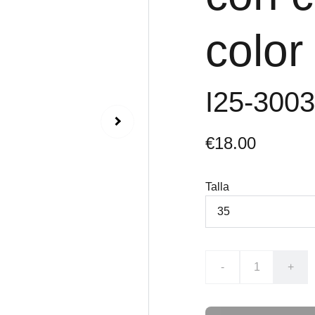
color
I25-300
€18.00
Talla
-
+