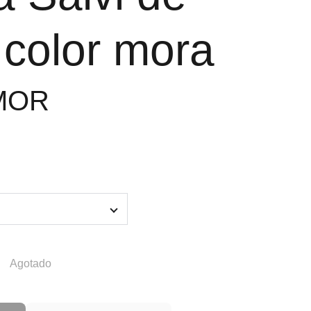
color mora
LMOR
Agotado