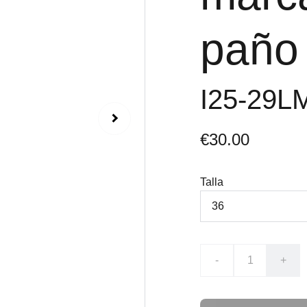
paño 
I25-29
€30.00
Talla
-
+