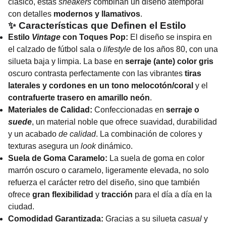
clásico, estas
sneakers
combinan un diseño atemporal
con detalles
modernos y llamativos
.
✨ Características que Definen el Estilo
Estilo
Vintage
con Toques Pop:
El diseño se inspira en
el calzado de fútbol sala o
lifestyle
de los años 80, con una
silueta baja y limpia. La base en
serraje (ante) color gris
oscuro contrasta perfectamente con las vibrantes
tiras
laterales y cordones en un tono melocotón/coral
y el
contrafuerte trasero en amarillo neón
.
Materiales de Calidad:
Confeccionadas en
serraje o
suede
, un material noble que ofrece suavidad, durabilidad
y un acabado
de calidad
. La combinación de colores y
texturas asegura un
look
dinámico.
Suela de Goma Caramelo:
La suela de goma en color
marrón oscuro o caramelo, ligeramente elevada, no solo
refuerza el carácter retro del diseño, sino que también
ofrece
gran flexibilidad
y
tracción
para el día a día en la
ciudad.
Comodidad Garantizada:
Gracias a su silueta
casual
y