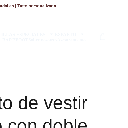
dalias | Trato personalizado 
ILLAS ESPECIALES
ESPARTO
BAREFOOT
Sobre nosotros
Asesoramiento
o de vestir
 con doble