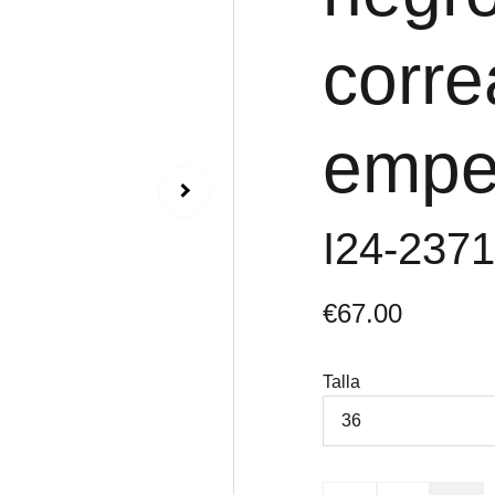
corre
empe
I24-237
€67.00
Talla