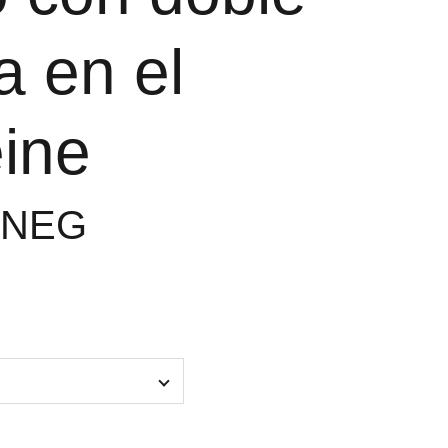
a en el
ine
1NEG