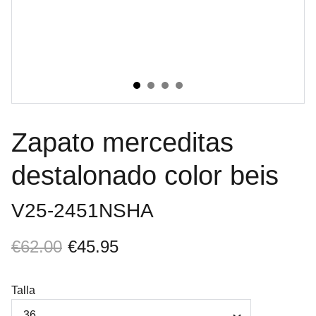
Zapato merceditas
destalonado color beis
V25-2451NSHA
€62.00
€45.95
Talla