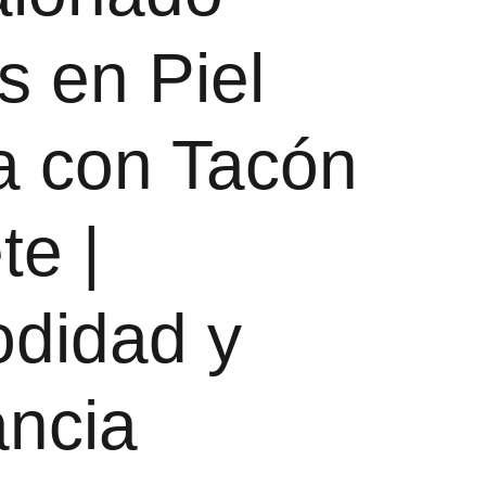
os en Piel
a con Tacón
te |
didad y
ancia