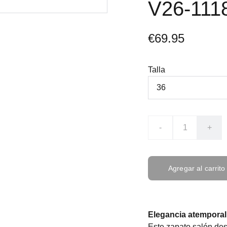
V26-11
€69.95
Talla
-
+
Agregar al carrito
Elegancia atemporal
Este zapato salón de