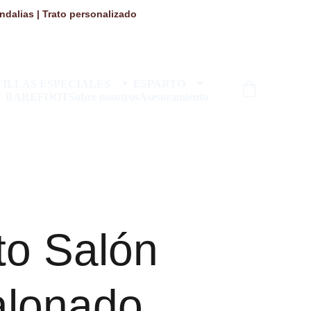
dalias | Trato personalizado 
ILLAS ESPECIALES
ESPARTO
BAREFOOT
Sobre nosotros
Asesoramiento
to Salón
alonado