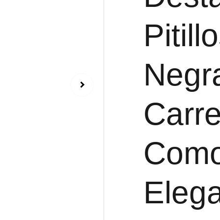
Pitill
Negr
Carre
Como
Eleg