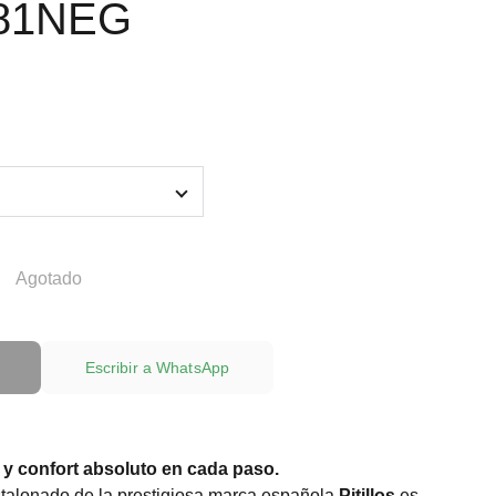
181NEG
Agotado
Escribir a WhatsApp
 y confort absoluto en cada paso.
stalonado de la prestigiosa marca española
Pitillos
es