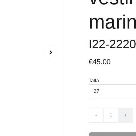
mari
I22-222
€45.00
Talla
-
+