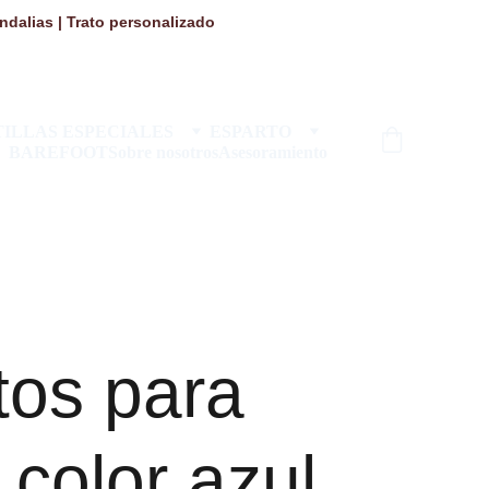
dalias | Trato personalizado 
ILLAS ESPECIALES
ESPARTO
BAREFOOT
Sobre nosotros
Asesoramiento
tos para
r color azul