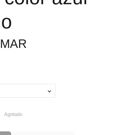
no
0MAR
Agotado