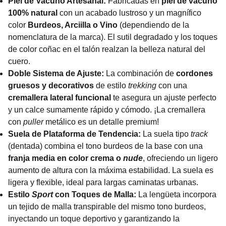
Piel de Vacuno Artesanal:
Fabricadas en
piel de vacuno
100% natural
con un acabado lustroso y un magnífico
color
Burdeos, Arciilla o Vino
(dependiendo de la
nomenclatura de la marca). El sutil degradado y los toques
de color coñac en el talón realzan la belleza natural del
cuero.
Doble Sistema de Ajuste:
La combinación de
cordones
gruesos y decorativos
de estilo
trekking
con una
cremallera lateral funcional
te asegura un ajuste perfecto
y un calce sumamente rápido y cómodo. ¡La cremallera
con
puller
metálico es un detalle premium!
Suela de Plataforma de Tendencia:
La suela tipo
track
(dentada) combina el tono burdeos de la base con una
franja media en color crema o
nude
, ofreciendo un ligero
aumento de altura con la máxima estabilidad. La suela es
ligera y flexible, ideal para largas caminatas urbanas.
Estilo
Sport
con Toques de Malla:
La lengüeta incorpora
un tejido de malla transpirable del mismo tono burdeos,
inyectando un toque deportivo y garantizando la